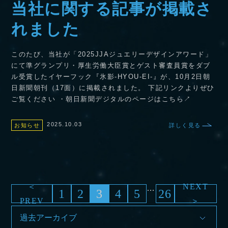
当社に関する記事が掲載さ
れました
このたび、当社が「2025JJAジュエリーデザインアワード」
にて準グランプリ・厚生労働大臣賞とゲスト審査員賞をダブ
ル受賞したイヤーフック『氷影‐HYOU-EI-』が、10月2日朝
日新聞朝刊（17面）に掲載されました。 下記リンクよりぜひ
ご覧ください ・朝日新聞デジタルのページはこちら↗
2025.10.03
お知らせ
詳しく見る
＜
NEXT
…
1
2
3
4
5
26
PREV
＞