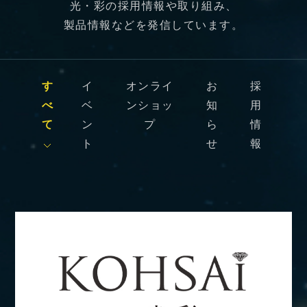
光・彩の採用情報や取り組み、
製品情報などを発信しています。
す
イ
オンライ
お
採
べ
ベ
ンショッ
知
用
て
ン
プ
ら
情
ト
せ
報