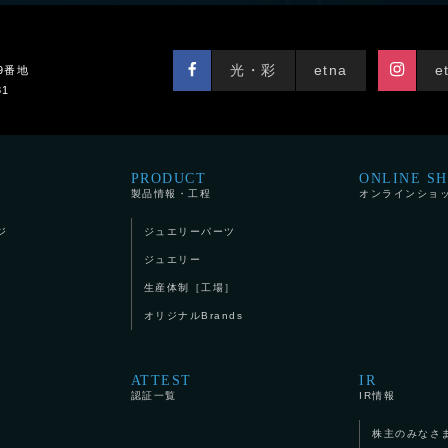
光・彩
etna
e
9番地
81
PRODUCT
ONLINE S
製品情報・工程
オンラインショ
ジ
ジュエリーパーツ
ジュエリー
生産体制［工場］
オリジナルBrands
ATTEST
IR
認証一覧
IR情報
株主のみなさ