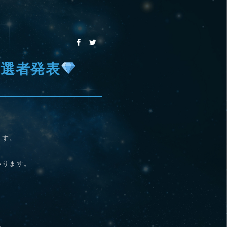
選会当選者発表
ます。
いります。