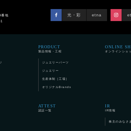
光・彩
etna
e
9番地
81
PRODUCT
ONLINE S
製品情報・工程
オンラインショ
ジ
ジュエリーパーツ
ジュエリー
生産体制［工場］
オリジナルBrands
ATTEST
IR
認証一覧
IR情報
株主のみなさ