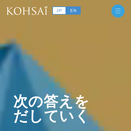
JP
EN
次
の
答
え
を
だ
し
て
い
く