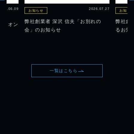
2026.06.09
2026.07.27
お知らせ
お知ら
弊社創業者 深沢 信夫「お別れの
弊社創
知る！オン
会」のお知らせ
るお知
ます
一覧はこちら